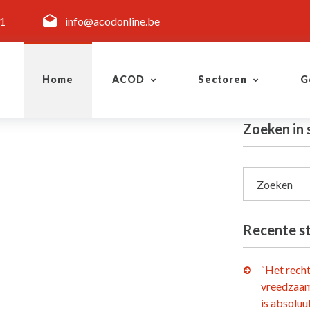
11
info@acodonline.be
Home
ACOD
Sectoren
G
Zoeken in
Zoeken
Recente s
“Het rech
vreedzaam
is absoluu