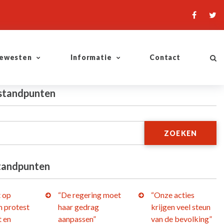
ewesten
Informatie
Contact
 standpunten
ZOEKEN
tandpunten
t op
“De regering moet
“Onze acties
 protest
haar gedrag
krijgen veel steun
t en
aanpassen”
van de bevolking”