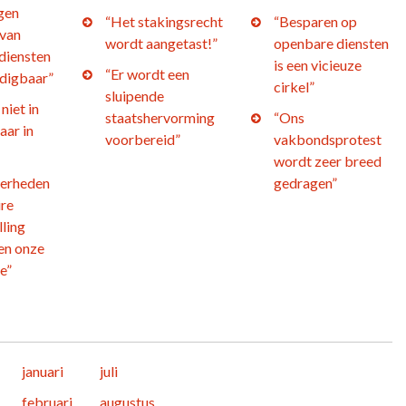
gen
“Het stakingsrecht
“Besparen op
 van
wordt aangetast!”
openbare diensten
diensten
is een vicieuze
“Er wordt een
edigbaar”
cirkel”
sluipende
niet in
staatshervorming
“Ons
aar in
voorbereid”
vakbondsprotest
wordt zeer breed
verheden
gedragen”
ire
ling
en onze
e”
januari
juli
februari
augustus