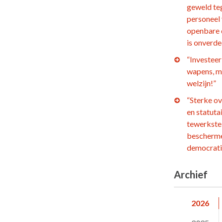
geweld te
personeel
openbare 
is onverd
“Investeer 
wapens, m
welzijn!”
“Sterke o
en statuta
tewerkstel
bescherm
democrati
Archief
2026