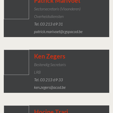
Patrick Marivoet
Sectorsecretaris (Vlaanderen)
Overheidsdiensten
Tel. 03 213 69 31
patrick.marivoet@cgspacod.be
Ken Zegers
Bestendig Secretaris
LRB
Tel. 03 213 69 33
ken.zegers@acod.be
Hocine Trari