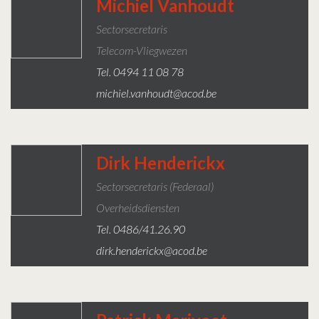
Michiel Vanhoudt
Sectorsecretaris
Telecom-Vliegwezen
Tel. 0494 11 08 78
michiel.vanhoudt@acod.be
Dirk Henderickx
Sectorsecretaris (federaal)
Overheidsdiensten
Tel. 0486/41.26.90
dirk.henderickx@acod.be