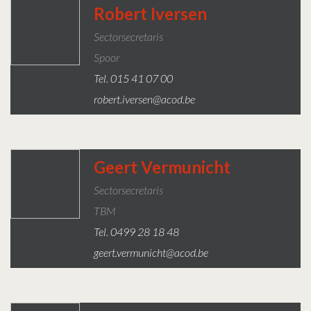
Robert Iversen
Sectorsecretaris
Spoor
Tel. 015 41 07 00
robert.iversen@acod.be
Geert Vermunicht
Sectorsecretaris
TBM
Tel. 0499 28 18 48
geert.vermunicht@acod.be