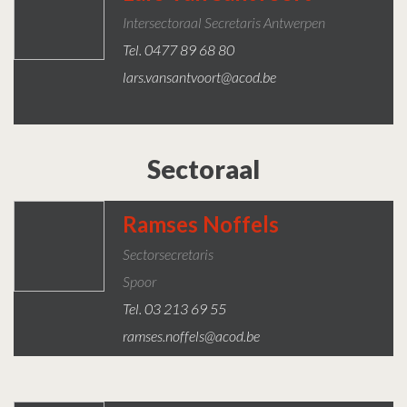
Intersectoraal Secretaris Antwerpen
Tel. 0477 89 68 80
lars.vansantvoort@acod.be
Sectoraal
Ramses Noffels
Sectorsecretaris
Spoor
Tel. 03 213 69 55
ramses.noffels@acod.be