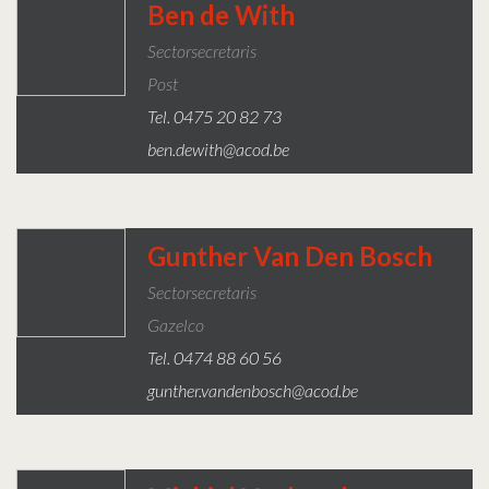
Ben de With
Sectorsecretaris
Post
Tel. 0475 20 82 73
ben.dewith@acod.be
Gunther Van Den Bosch
Sectorsecretaris
Gazelco
Tel. 0474 88 60 56
gunther.vandenbosch@acod.be