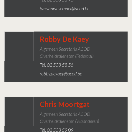
jan.vanwesemael@acod.be
Robby De Kaey
Algemeen Secretaris ACOD
Overheidsdiensten (federaal)
Tel. 02 508 58 56
robby.dekaey@acod.be
Chris Moortgat
Algemeen Secretaris ACOD
Overheidsdiensten (Vlaanderen)
Tel. 02 508 59 09