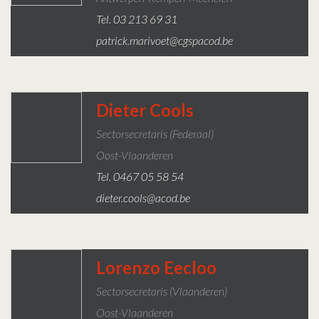
Tel. 03 213 69 31
patrick.marivoet@cgspacod.be
Dieter Cools
Sectorsecretaris (federaal)
Oost-Vlaanderen
Tel. 0467 05 58 54
dieter.cools@acod.be
Lorenzo Eecloo
Sectorsecretaris (Vlaanderen)
Oost-Vlaanderen