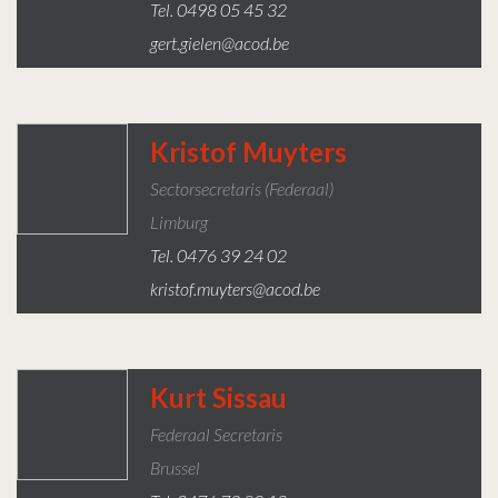
Tel. 0498 05 45 32
gert.gielen@acod.be
Kristof Muyters
Sectorsecretaris (Federaal)
Limburg
Tel. 0476 39 24 02
kristof.muyters@acod.be
Kurt Sissau
Federaal Secretaris
Brussel