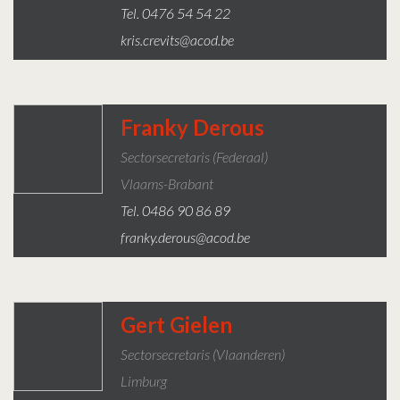
Tel. 0476 54 54 22
kris.crevits@acod.be
Franky Derous
Sectorsecretaris (federaal)
Vlaams-Brabant
Tel. 0486 90 86 89
franky.derous@acod.be
Gert Gielen
Sectorsecretaris (Vlaanderen)
Limburg