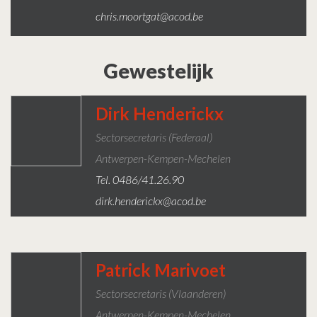
chris.moortgat@acod.be
Gewestelijk
Dirk Henderickx
Sectorsecretaris (federaal)
Antwerpen-Kempen-Mechelen
Tel. 0486/41.26.90
dirk.henderickx@acod.be
Patrick Marivoet
Sectorsecretaris (Vlaanderen)
Antwerpen-Kempen-Mechelen