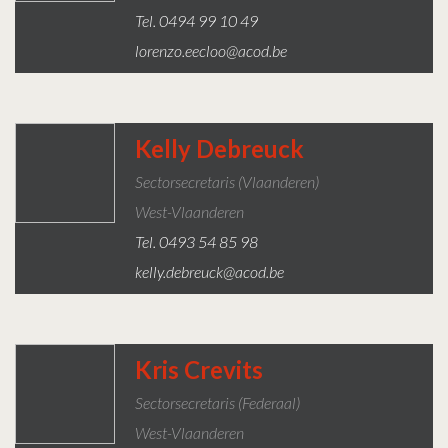
Tel. 0494 99 10 49
lorenzo.eecloo@acod.be
Kelly Debreuck
Sectorsecretaris (Vlaanderen)
West-Vlaanderen
Tel. 0493 54 85 98
kelly.debreuck@acod.be
Kris Crevits
Sectorsecretaris (federaal)
West-Vlaanderen