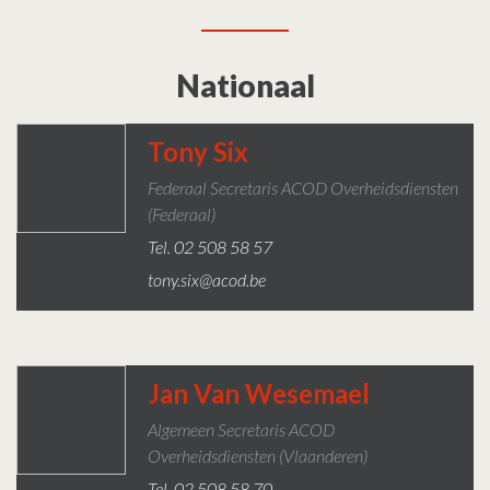
Nationaal
Tony Six
Federaal Secretaris ACOD Overheidsdiensten
(federaal)
Tel. 02 508 58 57
tony.six@acod.be
Jan Van Wesemael
Algemeen Secretaris ACOD
Overheidsdiensten (Vlaanderen)
Tel. 02 508 58 70