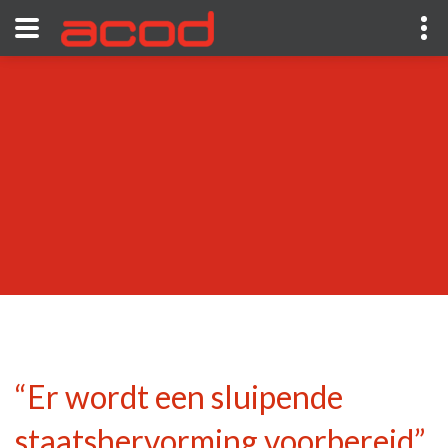
“Er wordt een sluipende
staatshervorming voorbereid”