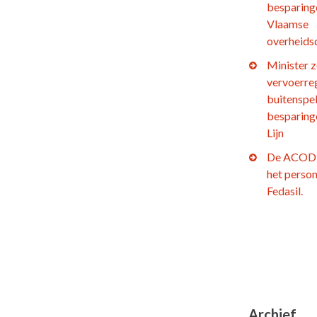
besparing
Vlaamse
overheids
Minister z
vervoerre
buitenspel
besparing
Lijn
De ACOD 
het person
Fedasil.
Archief