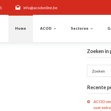
11
info@acodonline.be
Home
ACOD
Sectoren
G
Zoeken in 
Zoeken
Recente p
ACOD ver
over extra