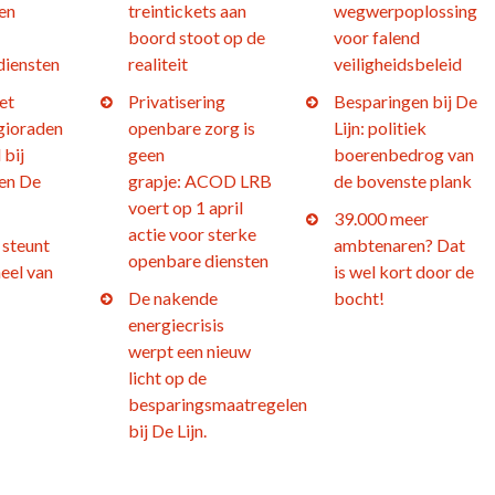
en
treintickets aan
wegwerpoplossing
boord stoot op de
voor falend
diensten
realiteit
veiligheidsbeleid
et
Privatisering
Besparingen bij De
gioraden
openbare zorg is
Lijn: politiek
 bij
geen
boerenbedrog van
en De
grapje: ACOD LRB
de bovenste plank
voert op 1 april
39.000 meer
actie voor sterke
steunt
ambtenaren? Dat
openbare diensten
eel van
is wel kort door de
De nakende
bocht!
energiecrisis
werpt een nieuw
licht op de
besparingsmaatregelen
bij De Lijn.