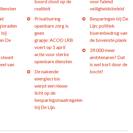
boord stoot op de
voor falend
diensten
realiteit
veiligheidsbeleid
et
Privatisering
Besparingen bij De
gioraden
openbare zorg is
Lijn: politiek
 bij
geen
boerenbedrog van
en De
grapje: ACOD LRB
de bovenste plank
voert op 1 april
39.000 meer
actie voor sterke
steunt
ambtenaren? Dat
openbare diensten
eel van
is wel kort door de
De nakende
bocht!
energiecrisis
werpt een nieuw
licht op de
besparingsmaatregelen
bij De Lijn.