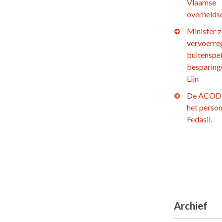
Vlaamse
overheids
Minister z
vervoerre
buitenspel
besparing
Lijn
De ACOD 
het person
Fedasil.
Archief