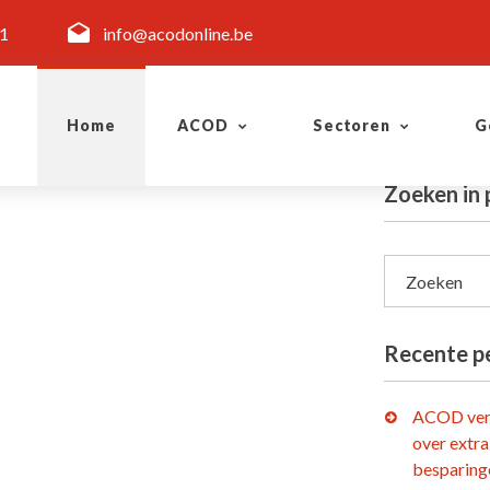
11
info@acodonline.be
Home
ACOD
Sectoren
G
Zoeken in 
Zoeken
Recente p
ACOD ver
over extra
besparing