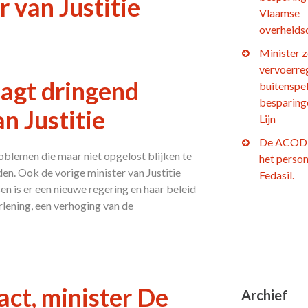
 van Justitie
Vlaamse
overheids
Minister z
vervoerre
agt dringend
buitenspel
besparing
n Justitie
Lijn
De ACOD 
oblemen die maar niet opgelost blijken te
het person
n. Ook de vorige minister van Justitie
Fedasil.
en is er een nieuwe regering en haar beleid
lening, een verhoging van de
ct, minister De
Archief