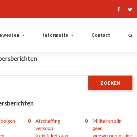
ewesten
Informatie
Contact
persberichten
ZOEKEN
ersberichten
bolgen
Afschaffing
Militairen zijn
verkoop
geen
en
treintickets aan
wegwerpoplossing