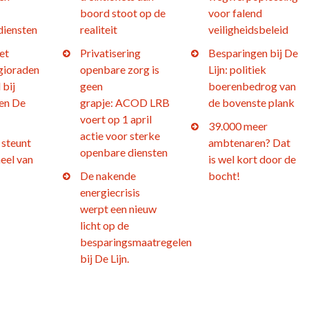
boord stoot op de
voor falend
diensten
realiteit
veiligheidsbeleid
et
Privatisering
Besparingen bij De
gioraden
openbare zorg is
Lijn: politiek
 bij
geen
boerenbedrog van
en De
grapje: ACOD LRB
de bovenste plank
voert op 1 april
39.000 meer
actie voor sterke
steunt
ambtenaren? Dat
openbare diensten
eel van
is wel kort door de
De nakende
bocht!
energiecrisis
werpt een nieuw
licht op de
besparingsmaatregelen
bij De Lijn.