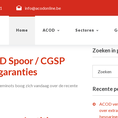
11
info@acodonline.be
Home
ACOD
Sectoren
G
Zoeken in 
OD Spoor / CGSP
garanties
Zoeken
eminots boog zich vandaag over de recente
Recente p
ACOD ver
over extra
besparing