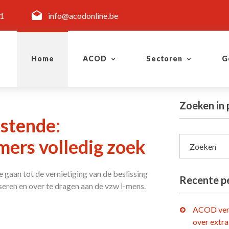
11
info@acodonline.be
Home
ACOD
Sectoren
G
Zoeken in 
ostende:
mers volledig zoek
Zoeken
 gaan tot de vernietiging van de beslissing
Recente p
ren en over te dragen aan de vzw i-mens.
ACOD ver
over extra