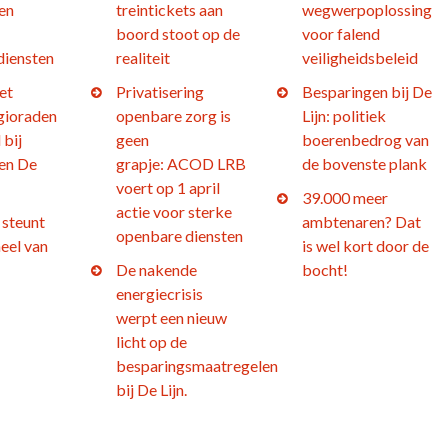
en
treintickets aan
wegwerpoplossing
boord stoot op de
voor falend
diensten
realiteit
veiligheidsbeleid
et
Privatisering
Besparingen bij De
gioraden
openbare zorg is
Lijn: politiek
 bij
geen
boerenbedrog van
en De
grapje: ACOD LRB
de bovenste plank
voert op 1 april
39.000 meer
actie voor sterke
steunt
ambtenaren? Dat
openbare diensten
eel van
is wel kort door de
De nakende
bocht!
energiecrisis
werpt een nieuw
licht op de
besparingsmaatregelen
bij De Lijn.