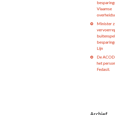
besparing
Vlaamse
overheids
Minister z
vervoerre
buitenspel
besparing
Lijn
De ACOD 
het person
Fedasil.
Archief