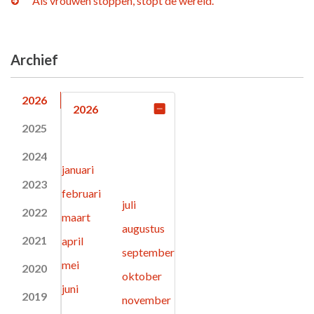
“Als vrouwen stoppen, stopt de wereld.”
Archief
2026
2026
2025
2024
januari
2023
februari
juli
2022
maart
augustus
2021
april
september
mei
2020
oktober
juni
2019
november