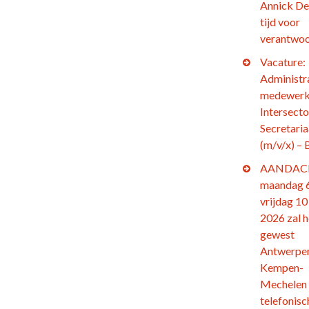
Annick De
tijd voor
verantwoo
Vacature:
Administr
medewerk
Intersecto
Secretaria
(m/v/x) – 
AANDACH
maandag 6
vrijdag 10 
2026 zal h
gewest
Antwerpe
Kempen-
Mechelen
telefonisc