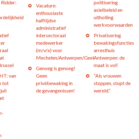
 Ridder:
politisering
Vacature:
asielbeleid en
enthousiaste
rdelijkheid
uitholling
halftijdse
werkvoorwaarden
administratief
atief
intersectoraal
Privatisering
er
medewerker
bewakingsfuncties
raal
(m/v/x) voor
arresthuis
at
Mechelen/Antwerpen/Geel
Antwerpen: de
Brussel
maat is vol!
Genoeg is genoeg!
T: van
Geen
“Als vrouwen
 tot
privébewaking in
stoppen, stopt de
juli
de gevangenissen!
wereld.”
et
n-
h