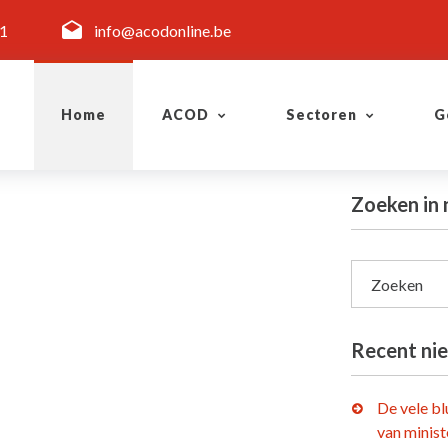
11
info@acodonline.be
Home
ACOD
Sectoren
G
Zoeken in 
Zoeken
Recent ni
De vele b
van minist