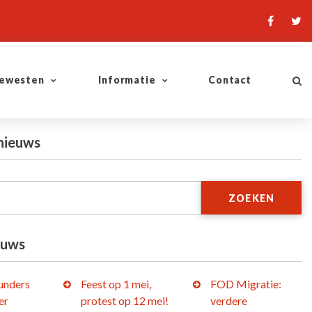
ewesten
Informatie
Contact
nieuws
ZOEKEN
euws
lunders
Feest op 1 mei,
FOD Migratie:
er
protest op 12 mei!
verdere