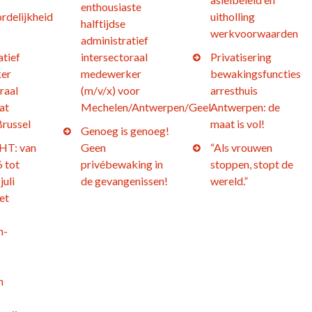
enthousiaste
rdelijkheid
uitholling
halftijdse
werkvoorwaarden
administratief
atief
intersectoraal
Privatisering
er
medewerker
bewakingsfuncties
raal
(m/v/x) voor
arresthuis
at
Mechelen/Antwerpen/Geel
Antwerpen: de
Brussel
maat is vol!
Genoeg is genoeg!
T: van
Geen
“Als vrouwen
 tot
privébewaking in
stoppen, stopt de
juli
de gevangenissen!
wereld.”
et
n-
h