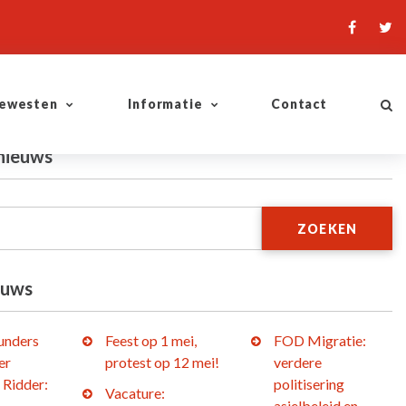
ewesten
Informatie
Contact
nieuws
ZOEKEN
euws
lunders
Feest op 1 mei,
FOD Migratie:
er
protest op 12 mei!
verdere
 Ridder:
politisering
Vacature:
asielbeleid en