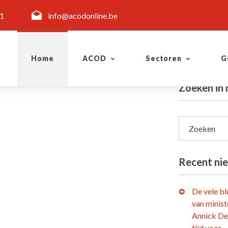
11
info@acodonline.be
Home
ACOD
Sectoren
G
Zoeken in 
Zoeken
Recent ni
De vele b
van minist
Annick De
tijd voor