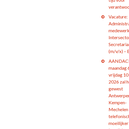
verantwoo
Vacature:
Administr
medewerk
Intersecto
Secretaria
(m/v/x) – 
AANDACH
maandag 6
vrijdag 10 
2026 zal h
gewest
Antwerpe
Kempen-
Mechelen
telefonisc
moeilijker