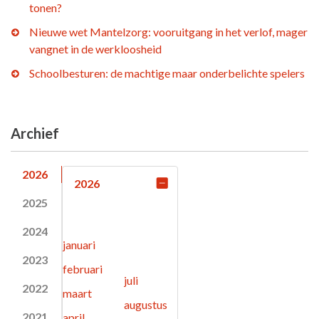
tonen?
Nieuwe wet Mantelzorg: vooruitgang in het verlof, mager
vangnet in de werkloosheid
Schoolbesturen: de machtige maar onderbelichte spelers
Archief
2026
2026
2025
2024
januari
2023
februari
juli
2022
maart
augustus
2021
april