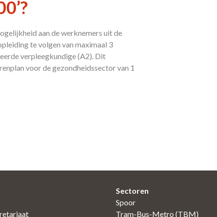
00’?
mogelijkheid aan de werknemers uit de
pleiding te volgen van maximaal 3
ueerde verpleegkundige (A2). Dit
arenplan voor de gezondheidssector van 1
Sectoren
Spoor
etariaat
Tram-Bus-Metro (TBM)