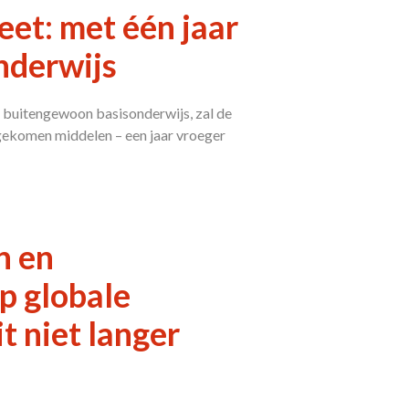
et: met één jaar
nderwijs
et buitengewoon basisonderwijs, zal de
jgekomen middelen – een jaar vroeger
n en
p globale
t niet langer