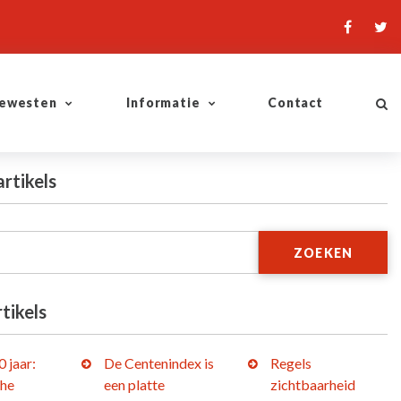
ewesten
Informatie
Contact
artikels
ZOEKEN
tikels
 jaar:
De Centenindex is
Regels
che
een platte
zichtbaarheid