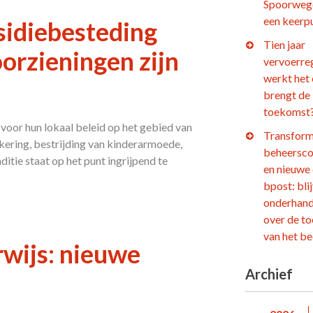
Spoorweg
een keerp
sidiebesteding
Tien jaar
voorzieningen zijn
vervoerre
werkt het
brengt de
toekomst
oor hun lokaal beleid op het gebied van
Transform
nkering, bestrijding van kinderarmoede,
beheersco
itie staat op het punt ingrijpend te
en nieuwe
bpost: bli
onderhand
over de t
van het be
rwijs: nieuwe
Archief