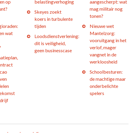
en op
belastingverhoging
aangescherpt: wat
unt?
mag militair nog
Skeyes zoekt
tonen?
koers in turbulente
gioraden:
tijden
Nieuwe wet
 en wat
Mantelzorg:
Loodsdienstverlening:
vooruitgang in het
dit is veiligheid,
?
verlof, mager
geen businesscase
vangnet in de
atieplan,
werkloosheid
ntract
 cao
Schoolbesturen:
jven
de machtige maar
elen
onderbelichte
oekomst
spelers
drijf