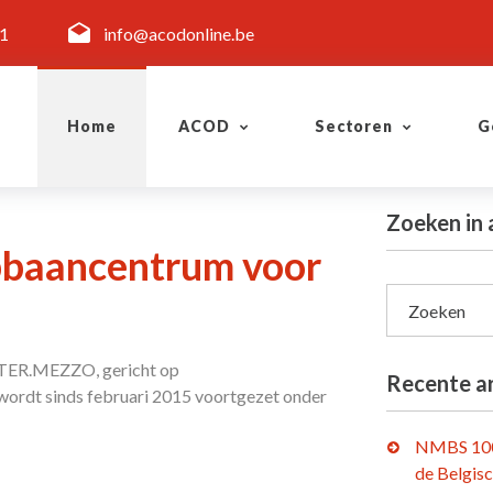
11
info@acodonline.be
Home
ACOD
Sectoren
G
Zoeken in 
baancentrum voor
Zoeken
INTER.MEZZO, gericht op
Recente ar
f wordt sinds februari 2015 voortgezet onder
NMBS 100
de Belgis