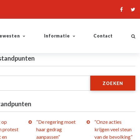
ewesten
Informatie
Contact
 standpunten
ZOEKEN
tandpunten
t op
“De regering moet
“Onze acties
 protest
haar gedrag
krijgen veel steun
t en
aanpassen”
van de bevolking”