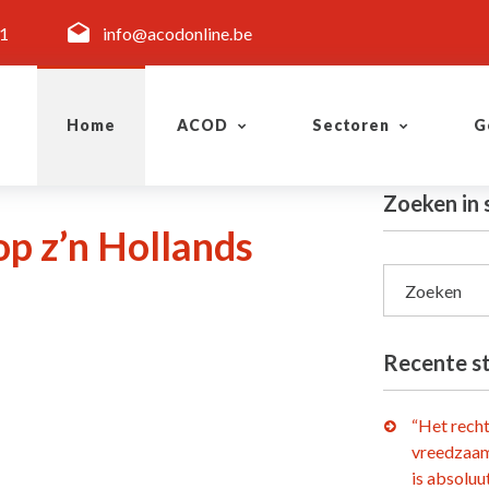
11
info@acodonline.be
Home
ACOD
Sectoren
G
Zoeken in
op z’n Hollands
Zoeken
Recente s
“Het rech
vreedzaam
is absoluu