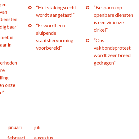
gen
“Het stakingsrecht
“Besparen op
 van
wordt aangetast!”
openbare diensten
diensten
is een vicieuze
“Er wordt een
edigbaar”
cirkel”
sluipende
niet in
staatshervorming
“Ons
aar in
voorbereid”
vakbondsprotest
wordt zeer breed
verheden
gedragen”
ire
ling
en onze
e”
januari
juli
februari
augustus