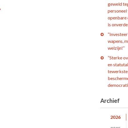
…
geweld te
personeel
openbare 
is onverd
“Investeer 
wapens, m
welzijn!”
“Sterke o
en statuta
tewerkstel
bescherm
democrati
Archief
2026