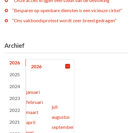
“Onze acties krijgen veel steun van de bevolking”
“Besparen op openbare diensten is een vicieuze cirkel”
“Ons vakbondsprotest wordt zeer breed gedragen”
Archief
2026
2026
2025
2024
januari
2023
februari
juli
2022
maart
augustus
2021
april
september
mei