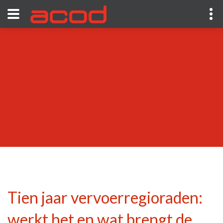
Tien jaar vervoerregioraden:
werkt het en wat brengt de