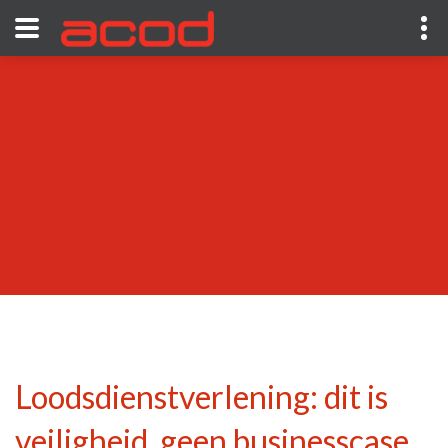
Loodsdienstverlening: dit is
veiligheid, geen businesscase