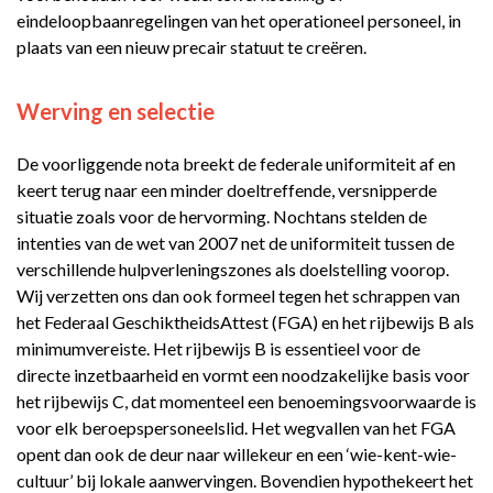
eindeloopbaanregelingen van het operationeel personeel, in
plaats van een nieuw precair statuut te creëren.
Werving en selectie
De voorliggende nota breekt de federale uniformiteit af en
keert terug naar een minder doeltreffende, versnipperde
situatie zoals voor de hervorming. Nochtans stelden de
intenties van de wet van 2007 net de uniformiteit tussen de
verschillende hulpverleningszones als doelstelling voorop.
Wij verzetten ons dan ook formeel tegen het schrappen van
het Federaal GeschiktheidsAttest (FGA) en het rijbewijs B als
minimumvereiste. Het rijbewijs B is essentieel voor de
directe inzetbaarheid en vormt een noodzakelijke basis voor
het rijbewijs C, dat momenteel een benoemingsvoorwaarde is
voor elk beroepspersoneelslid. Het wegvallen van het FGA
opent dan ook de deur naar willekeur en een ‘wie-kent-wie-
cultuur’ bij lokale aanwervingen. Bovendien hypothekeert het