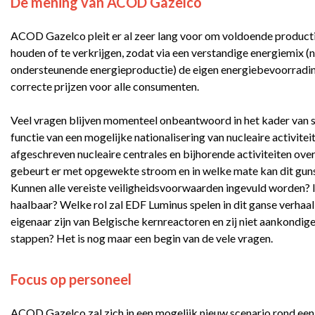
De mening van ACOD Gazelco
ACOD Gazelco pleit er al zeer lang voor om voldoende producti
houden of te verkrijgen, zodat via een verstandige energiemix (
ondersteunende energieproductie) de eigen energiebevoorradi
correcte prijzen voor alle consumenten.
Veel vragen blijven momenteel onbeantwoord in het kader van st
functie van een mogelijke nationalisering van nucleaire activitei
afgeschreven nucleaire centrales en bijhorende activiteiten 
gebeurt er met opgewekte stroom en in welke mate kan dit guns
Kunnen alle vereiste veiligheidsvoorwaarden ingevuld worden? I
haalbaar? Welke rol zal EDF Luminus spelen in dit ganse verhaa
eigenaar zijn van Belgische kernreactoren en zij niet aankondig
stappen? Het is nog maar een begin van de vele vragen.
Focus op personeel
ACOD Gazelco zal zich in een mogelijk nieuw scenario rond een