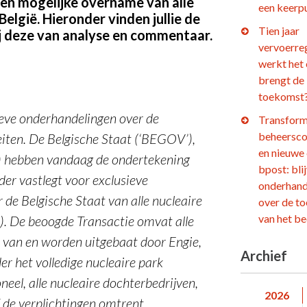
een mogelijke overname van alle
een keerp
België. Hieronder vinden jullie de
Tien jaar
ij deze van analyse en commentaar.
vervoerre
werkt het
brengt de
toekomst
ieve onderhandelingen over de
Transform
beheersco
eiten. De Belgische Staat (‘BEGOV’),
en nieuwe
l’) hebben vandaag de ondertekening
bpost: bli
der vastlegt voor exclusieve
onderhand
de Belgische Staat van alle nucleaire
over de t
van het be
e’). De beoogde Transactie omvat alle
n van en worden uitgebaat door Engie,
Archief
 het volledige nucleaire park
eel, alle nucleaire dochterbedrijven,
2026
ef de verplichtingen omtrent