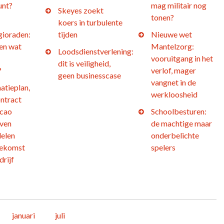
unt?
mag militair nog
Skeyes zoekt
tonen?
koers in turbulente
gioraden:
tijden
Nieuwe wet
 en wat
Mantelzorg:
Loodsdienstverlening:
vooruitgang in het
dit is veiligheid,
?
verlof, mager
geen businesscase
vangnet in de
atieplan,
werkloosheid
ntract
 cao
Schoolbesturen:
jven
de machtige maar
elen
onderbelichte
oekomst
spelers
drijf
januari
juli