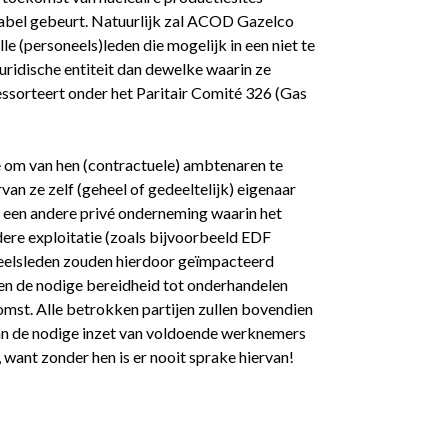
rabel gebeurt. Natuurlijk zal ACOD Gazelco
e (personeels)leden die mogelijk in een niet te
ridische entiteit dan dewelke waarin ze
ssorteert onder het Paritair Comité 326 (Gas
e om van hen (contractuele) ambtenaren te
an ze zelf (geheel of gedeeltelijk) eigenaar
an een andere privé onderneming waarin het
ere exploitatie (zoals bijvoorbeeld EDF
eelsleden zouden hierdoor geïmpacteerd
 en de nodige bereidheid tot onderhandelen
komst. Alle betrokken partijen zullen bovendien
n de nodige inzet van voldoende werknemers
, want zonder hen is er nooit sprake hiervan!