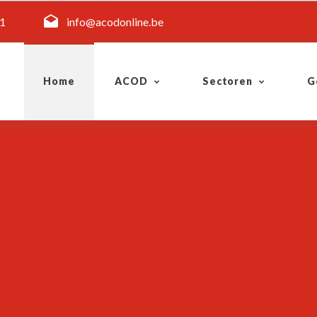
11
info@acodonline.be
Home
ACOD
Sectoren
G