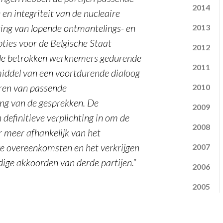
2014
n integriteit van de nucleaire
ing van lopende ontmantelings- en
2013
pties voor de Belgische Staat
2012
 de betrokken werknemers gedurende
2011
middel van een voortdurende dialoog
ren van passende
2010
ng van de gesprekken. De
2009
definitieve verplichting in om de
2008
r meer afhankelijk van het
e overeenkomsten en het verkrijgen
2007
dige akkoorden van derde partijen.”
2006
2005