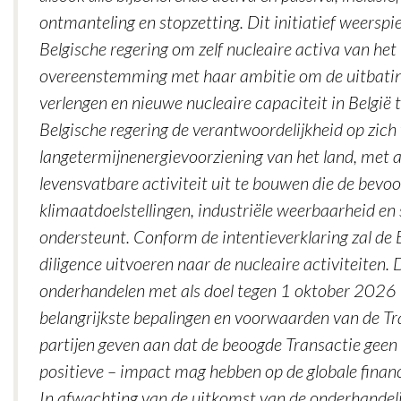
ontmanteling en stopzetting. Dit initiatief weerspie
Belgische regering om zelf nucleaire activa van het 
overeenstemming met haar ambitie om de uitbatin
verlengen en nieuwe nucleaire capaciteit in Belgi
Belgische regering de verantwoordelijkheid op zich
langetermijnenergievoorziening van het land, met a
levensvatbare activiteit uit te bouwen die de bevo
klimaatdoelstellingen, industriële weerbaarheid e
ondersteunt. Conform de intentieverklaring zal de 
diligence uitvoeren naar de nucleaire activiteiten. 
onderhandelen met als doel tegen 1 oktober 2026 
belangrijkste bepalingen en voorwaarden van de Tr
partijen geven aan dat de beoogde Transactie geen 
positieve – impact mag hebben op de globale financi
In afwachting van de uitkomst van de onderhandel