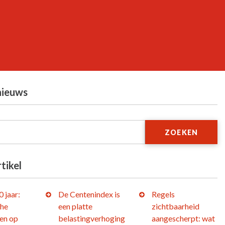
nieuws
ZOEKEN
tikel
 jaar:
De Centenindex is
Regels
che
een platte
zichtbaarheid
en op
belastingverhoging
aangescherpt: wat