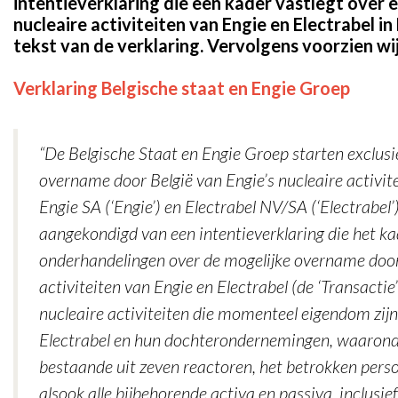
intentieverklaring die een kader vastlegt over 
nucleaire activiteiten van Engie en Electrabel in 
tekst van de verklaring. Vervolgens voorzien w
Verklaring Belgische staat en Engie Groep
“De Belgische Staat en Engie Groep starten exclus
overname door België van Engie’s nucleaire activit
Engie SA (‘Engie’) en Electrabel NV/SA (‘Electrabe
aangekondigd van een intentieverklaring die het ka
onderhandelingen over de mogelijke overname door 
activiteiten van Engie en Electrabel (de ‘Transacti
nucleaire activiteiten die momenteel eigendom zij
Electrabel en hun dochterondernemingen, waaronder
bestaande uit zeven reactoren, het betrokken person
alsook alle bijbehorende activa en passiva, inclusi