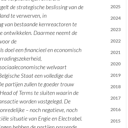
gelt de strategische beslissing van de
2025
land te verwerven, in
2024
g van bestaande kernreactoren te
2023
ë te ontwikkelen. Daarmee neemt de
 voor de
2022
ls doel een financieel en economisch
2021
orradingszekerheid,
2020
n sociaaleconomische welvaart
Belgische Staat een volledige due
2019
De partijen zullen te goeder trouw
2018
Head of Terms te sluiten waarin de
2017
ansactie worden vastgelegd. De
onredelijke – noch negatieve, noch
2016
ële situatie van Engie en Electrabel.
2015
ingen hebben de partijen passende