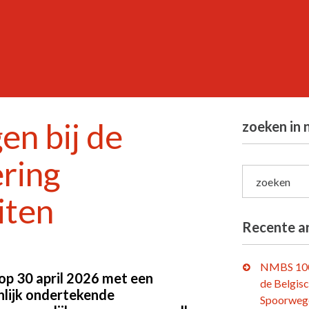
en bij de
zoeken in 
ering
zoeken
iten
Recente ar
NMBS 100
 op 30 april 2026 met een
de Belgis
nlijk ondertekende
Spoorweg