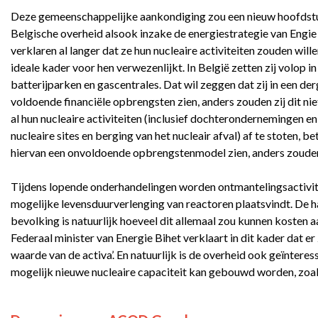
Deze gemeenschappelijke aankondiging zou een nieuw hoofdstuk
Belgische overheid alsook inzake de energiestrategie van Engie e
verklaren al langer dat ze hun nucleaire activiteiten zouden wil
ideale kader voor hen verwezenlijkt. In België zetten zij volop 
batterijparken en gascentrales. Dat wil zeggen dat zij in een d
voldoende financiële opbrengsten zien, anders zouden zij dit n
al hun nucleaire activiteiten (inclusief dochterondernemingen 
nucleaire sites en berging van het nucleair afval) af te stoten, 
hiervan een onvoldoende opbrengstenmodel zien, anders zouden
Tijdens lopende onderhandelingen worden ontmantelingsactivite
mogelijke levensduurverlenging van reactoren plaatsvindt. De 
bevolking is natuurlijk hoeveel dit allemaal zou kunnen kosten 
Federaal minister van Energie Bihet verklaart in dit kader dat 
waarde van de activa’. En natuurlijk is de overheid ook geïntere
mogelijk nieuwe nucleaire capaciteit kan gebouwd worden, zoa